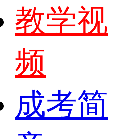
教学视
频
成考简