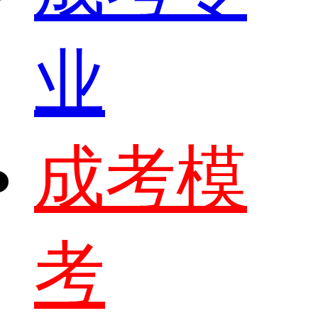
业
成考模
考