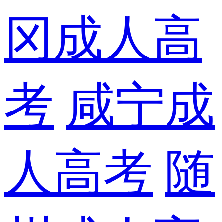
冈成人高
考
咸宁成
人高考
随