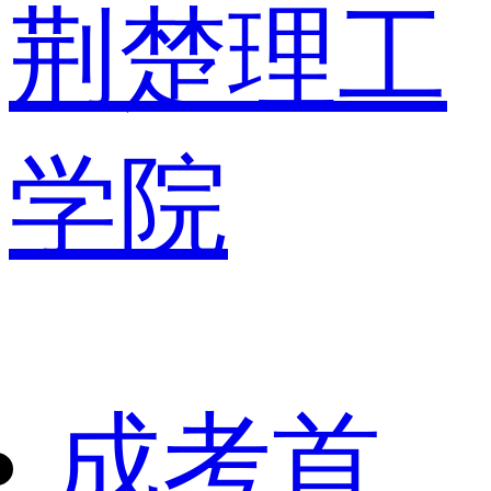
荆楚理工
学院
成考首