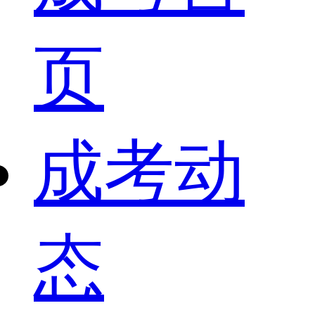
页
成考动
态