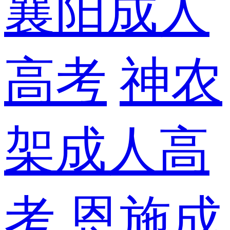
襄阳成人
高考
神农
架成人高
考
恩施成