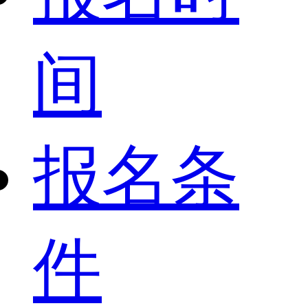
间
报名条
件