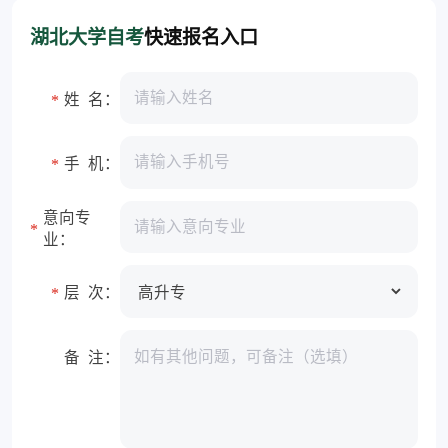
湖北大学自考
快速报名入口
姓 名：
*
手 机：
*
意向专
*
业：
层 次：
*
备 注：