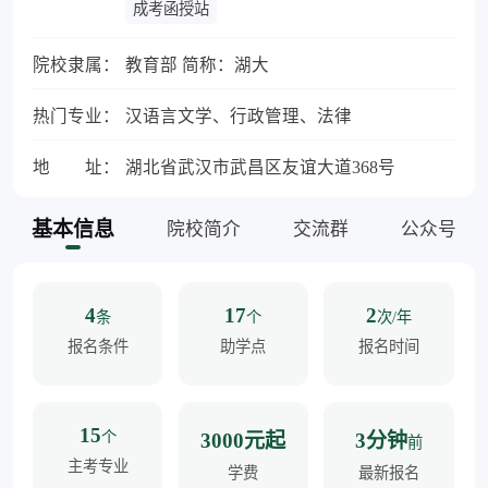
成考函授站
院校隶属：
教育部 简称：湖大
热门专业：
汉语言文学、行政管理、法律
地 址：
湖北省武汉市武昌区友谊大道368号
基本信息
院校简介
交流群
公众号
4
17
2
条
个
次/年
报名条件
助学点
报名时间
15
个
3000元起
3分钟
前
主考专业
学费
最新报名