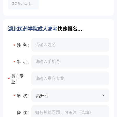
含金量、认可度高
湖北医药学院成人高考
快速报名入口
姓 名：
*
手 机：
*
意向专
*
业：
层 次：
*
备 注：