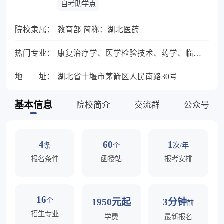
自考助学点
院校隶属：
教育部 简称：湖北医药
热门专业：
康复治疗学、医学检验技术、药学、临床医学
地 址：
湖北省十堰市茅箭区人民南路30号
基本信息
院校简介
交流群
公众号
4
60
1
条
个
次/年
报名条件
函授站
报考安排
16
个
1950元起
3分钟
前
招生专业
学费
最新报名