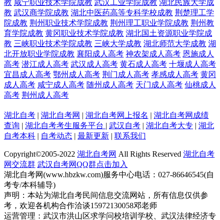
教
咸宁职业技术学院成教
武汉工业学院成教
湖北民族大学成
教
武汉商学院成教
湖北中医药高等专科学校成教
荆楚理工学
院成教
荆州职业技术学院成教
荆州理工职业学院成教
荆州教
育学院成教
黄冈职业技术学院成教
湖北国土资源职业学院成
教
三峡职业技术学院成教
三峡大学成教
湖北师范大学成教
湖
北开放职业学院成教
襄阳成人高考
神农架成人高考
恩施成人
高考
潜江成人高考
武汉成人高考
黄石成人高考
十堰成人高考
宜昌成人高考
鄂州成人高考
荆门成人高考
孝感成人高考
黄冈
成人高考
咸宁成人高考
随州成人高考
天门成人高考
仙桃成人
高考
荆州成人高考
湖北自考
|
湖北自考网
|
湖北自考网上报名
|
湖北自考网成绩
查询
|
湖北自考考生服务平台
|
武汉自考
|
湖北自考大专
|
湖北
自考本科
|
自考动态
|
最新更新
|
联系我们
Copyright©2005-
2022
湖北自考网
All Rights Reserved
湖北自考
网交流群
武汉自考网QQ群点击加入
湖北自考网(www.hbzkw.com)服务中心电话：027-86646545(自
考专/本科辅导)
声明：本站为湖北自考民间信息交流网站，所有信息仅供参
考，欢迎各机构合作洽谈15972130058邓老师
运营管理：武汉市洪山区求学问校培训学校、武汉法律经济专