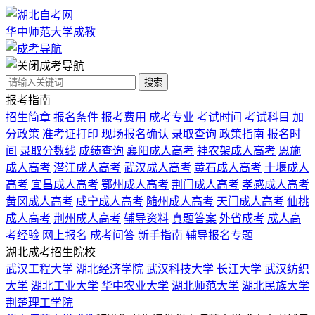
华中师范大学成教
成考导航
搜索
报考指南
招生简章
报名条件
报考费用
成考专业
考试时间
考试科目
加
分政策
准考证打印
现场报名确认
录取查询
政策指南
报名时
间
录取分数线
成绩查询
襄阳成人高考
神农架成人高考
恩施
成人高考
潜江成人高考
武汉成人高考
黄石成人高考
十堰成人
高考
宜昌成人高考
鄂州成人高考
荆门成人高考
孝感成人高考
黄冈成人高考
咸宁成人高考
随州成人高考
天门成人高考
仙桃
成人高考
荆州成人高考
辅导资料
真题答案
外省成考
成人高
考经验
网上报名
成考问答
新手指南
辅导报名专题
湖北成考招生院校
武汉工程大学
湖北经济学院
武汉科技大学
长江大学
武汉纺织
大学
湖北工业大学
华中农业大学
湖北师范大学
湖北民族大学
荆楚理工学院