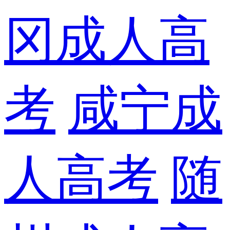
冈成人高
考
咸宁成
人高考
随