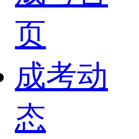
页
成考动
态