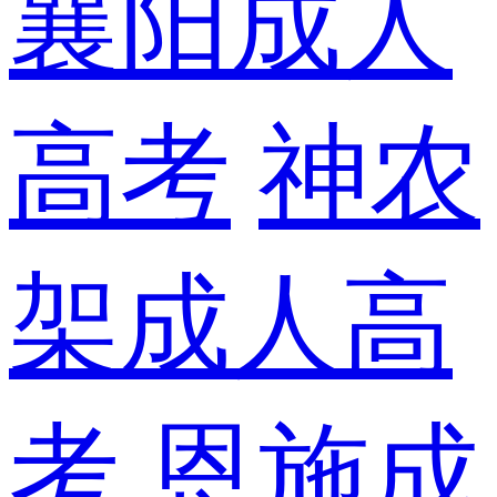
襄阳成人
高考
神农
架成人高
考
恩施成