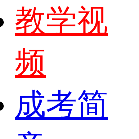
教学视
频
成考简