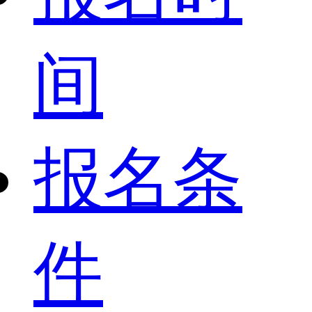
间
报名条
件