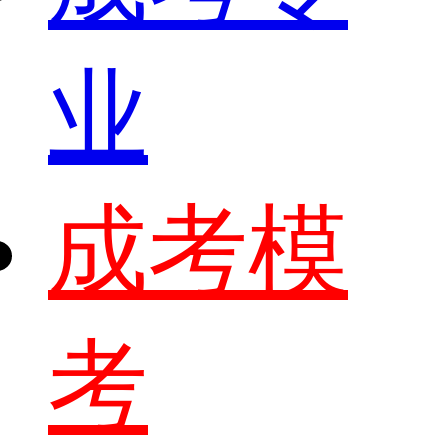
业
成考模
考