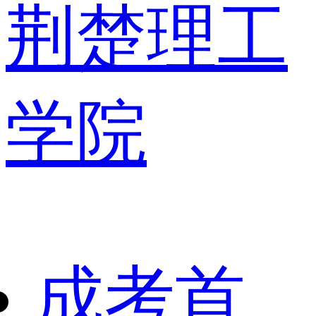
荆楚理工
学院
成考首