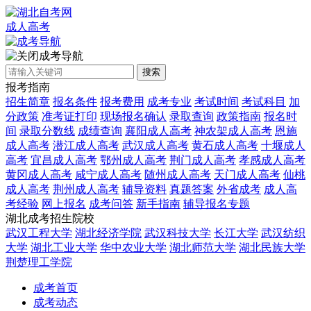
成人高考
成考导航
搜索
报考指南
招生简章
报名条件
报考费用
成考专业
考试时间
考试科目
加
分政策
准考证打印
现场报名确认
录取查询
政策指南
报名时
间
录取分数线
成绩查询
襄阳成人高考
神农架成人高考
恩施
成人高考
潜江成人高考
武汉成人高考
黄石成人高考
十堰成人
高考
宜昌成人高考
鄂州成人高考
荆门成人高考
孝感成人高考
黄冈成人高考
咸宁成人高考
随州成人高考
天门成人高考
仙桃
成人高考
荆州成人高考
辅导资料
真题答案
外省成考
成人高
考经验
网上报名
成考问答
新手指南
辅导报名专题
湖北成考招生院校
武汉工程大学
湖北经济学院
武汉科技大学
长江大学
武汉纺织
大学
湖北工业大学
华中农业大学
湖北师范大学
湖北民族大学
荆楚理工学院
成考首页
成考动态