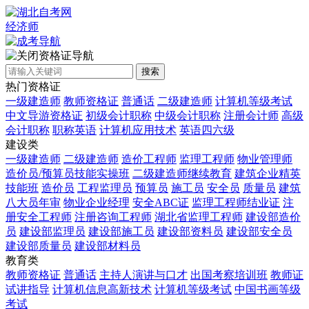
经济师
资格证导航
搜索
热门资格证
一级建造师
教师资格证
普通话
二级建造师
计算机等级考试
中文导游资格证
初级会计职称
中级会计职称
注册会计师
高级
会计职称
职称英语
计算机应用技术
英语四六级
建设类
一级建造师
二级建造师
造价工程师
监理工程师
物业管理师
造价员/预算员技能实操班
二级建造师继续教育
建筑企业精英
技能班
造价员
工程监理员
预算员
施工员
安全员
质量员
建筑
八大员年审
物业企业经理
安全ABC证
监理工程师结业证
注
册安全工程师
注册咨询工程师
湖北省监理工程师
建设部造价
员
建设部监理员
建设部施工员
建设部资料员
建设部安全员
建设部质量员
建设部材料员
教育类
教师资格证
普通话
主持人演讲与口才
出国考察培训班
教师证
试讲指导
计算机信息高新技术
计算机等级考试
中国书画等级
考试