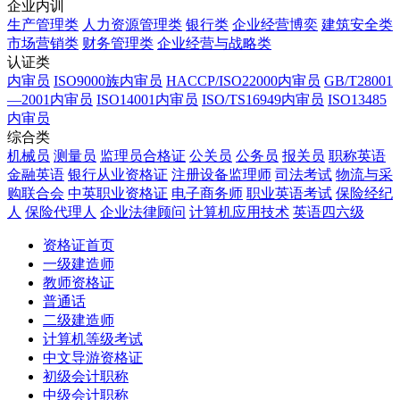
企业内训
生产管理类
人力资源管理类
银行类
企业经营博奕
建筑安全类
市场营销类
财务管理类
企业经营与战略类
认证类
内审员
ISO9000族内审员
HACCP/ISO22000内审员
GB/T28001
—2001内审员
ISO14001内审员
ISO/TS16949内审员
ISO13485
内审员
综合类
机械员
测量员
监理员合格证
公关员
公务员
报关员
职称英语
金融英语
银行从业资格证
注册设备监理师
司法考试
物流与采
购联合会
中英职业资格证
电子商务师
职业英语考试
保险经纪
人
保险代理人
企业法律顾问
计算机应用技术
英语四六级
资格证首页
一级建造师
教师资格证
普通话
二级建造师
计算机等级考试
中文导游资格证
初级会计职称
中级会计职称