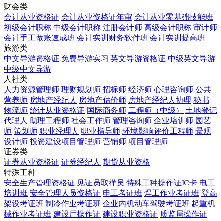
财会类
会计从业资格证
会计从业资格证年审
会计从业零基础技能班
初级会计职称
中级会计职称
注册会计师
高级会计职称
审计师
会计手工做账速成班
会计实训财务软件班
会计实训提高班
旅游类
中文导游资格证
免费导游实习
英文导游资格证
中级英文导游
中级中文导游
人社类
人力资源管理师
理财规划师
招标师
经济师
心理咨询师
公共
营养师
房地产经纪人
房地产估价师
房地产经纪人协理
秘书
物流师
统计从业资格证
国际商务师
工程师（中级）
土地登记
代理人
助理工程师
社会工作师
管理咨询师
企业培训师
园艺
师
策划师
职业经理人
职业指导师
环境影响评价工程师
景观
设计师
投资建设项目管理师
营销师
项目管理师
证券类
证券从业资格证
证券经纪人
期货从业资格
特殊工种
安全生产管理资格证
见证员取样员
特殊工种操作证IC卡
电工
培训班
安全管理人员资格证
电工考证班
焊工作业考证班
登高
架设考证班
制冷作业考证班
企业内机动车驾驶考证班
起重机
械作业考证班
建设厅操作证
建设职业资格证
质监局操作证