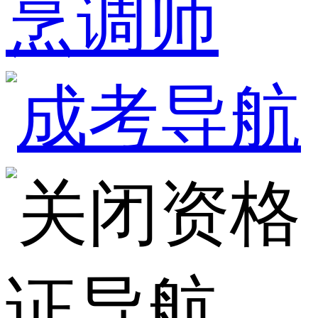
烹调师
资格
证导航