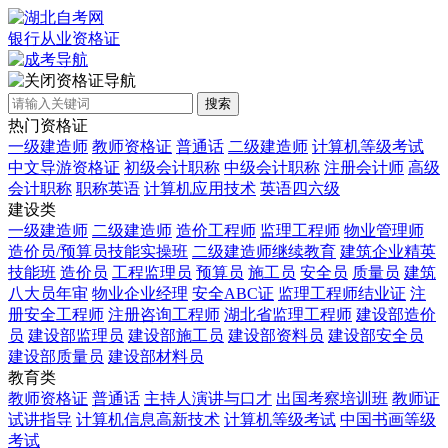
银行从业资格证
资格证导航
搜索
热门资格证
一级建造师
教师资格证
普通话
二级建造师
计算机等级考试
中文导游资格证
初级会计职称
中级会计职称
注册会计师
高级
会计职称
职称英语
计算机应用技术
英语四六级
建设类
一级建造师
二级建造师
造价工程师
监理工程师
物业管理师
造价员/预算员技能实操班
二级建造师继续教育
建筑企业精英
技能班
造价员
工程监理员
预算员
施工员
安全员
质量员
建筑
八大员年审
物业企业经理
安全ABC证
监理工程师结业证
注
册安全工程师
注册咨询工程师
湖北省监理工程师
建设部造价
员
建设部监理员
建设部施工员
建设部资料员
建设部安全员
建设部质量员
建设部材料员
教育类
教师资格证
普通话
主持人演讲与口才
出国考察培训班
教师证
试讲指导
计算机信息高新技术
计算机等级考试
中国书画等级
考试