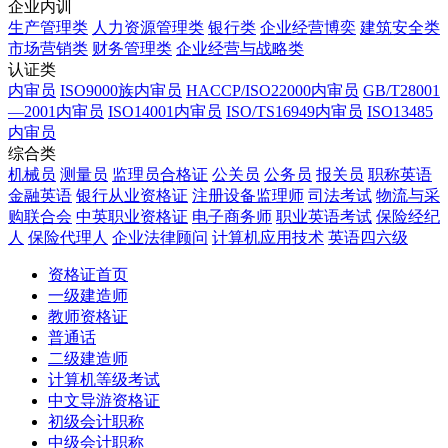
企业内训
生产管理类
人力资源管理类
银行类
企业经营博奕
建筑安全类
市场营销类
财务管理类
企业经营与战略类
认证类
内审员
ISO9000族内审员
HACCP/ISO22000内审员
GB/T28001
—2001内审员
ISO14001内审员
ISO/TS16949内审员
ISO13485
内审员
综合类
机械员
测量员
监理员合格证
公关员
公务员
报关员
职称英语
金融英语
银行从业资格证
注册设备监理师
司法考试
物流与采
购联合会
中英职业资格证
电子商务师
职业英语考试
保险经纪
人
保险代理人
企业法律顾问
计算机应用技术
英语四六级
资格证首页
一级建造师
教师资格证
普通话
二级建造师
计算机等级考试
中文导游资格证
初级会计职称
中级会计职称