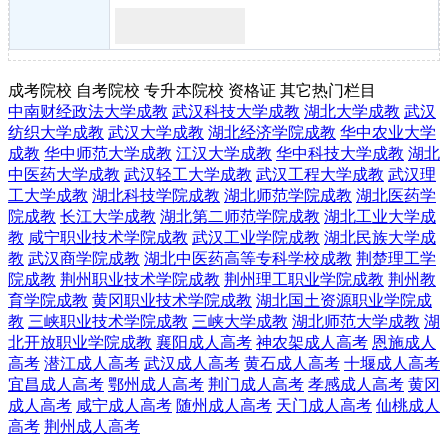
成考院校
自考院校
专升本院校
资格证
其它热门栏目
中南财经政法大学成教
武汉科技大学成教
湖北大学成教
武汉
纺织大学成教
武汉大学成教
湖北经济学院成教
华中农业大学
成教
华中师范大学成教
江汉大学成教
华中科技大学成教
湖北
中医药大学成教
武汉轻工大学成教
武汉工程大学成教
武汉理
工大学成教
湖北科技学院成教
湖北师范学院成教
湖北医药学
院成教
长江大学成教
湖北第二师范学院成教
湖北工业大学成
教
咸宁职业技术学院成教
武汉工业学院成教
湖北民族大学成
教
武汉商学院成教
湖北中医药高等专科学校成教
荆楚理工学
院成教
荆州职业技术学院成教
荆州理工职业学院成教
荆州教
育学院成教
黄冈职业技术学院成教
湖北国土资源职业学院成
教
三峡职业技术学院成教
三峡大学成教
湖北师范大学成教
湖
北开放职业学院成教
襄阳成人高考
神农架成人高考
恩施成人
高考
潜江成人高考
武汉成人高考
黄石成人高考
十堰成人高考
宜昌成人高考
鄂州成人高考
荆门成人高考
孝感成人高考
黄冈
成人高考
咸宁成人高考
随州成人高考
天门成人高考
仙桃成人
高考
荆州成人高考