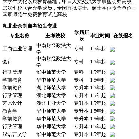
大学生文化素质教育基地，中日人文交流大学联盟创始高校，
武汉七校联合办学成员，全国首批博士、硕士学位授予单位，
国家师范生免费教育试点高校
湖北业余制自考招生专业
学历层
专业名称
主考院校
毕业时间
在线报名
次
中南财经政法大
工商企业管理
专科
1.5年起
学
中南财经政法大
会计
专科
1.5年起
学
行政管理
华中师范大学
专科
1.5年起
学前教育
华中师范大学
专科
1.5年起
学前教育
湖北师范大学
专升本
1.5年起
行政管理
湖北师范大学
专升本
1.5年起
艺术设计
湖北工业大学
专升本
1.5年起
教育学
华中师范大学
专升本
1.5年起
学前教育
华中师范大学
专升本
1.5年起
行政管理
华中师范大学
专升本
1.5年起
汉语言文学
华中师范大学
专升本
1.5年起