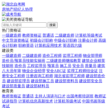
房地产经纪人协理
资格证导航
搜索
热门资格证
一级建造师
教师资格证
普通话
二级建造师
计算机等级考试
中文导游资格证
初级会计职称
中级会计职称
注册会计师
高级
会计职称
职称英语
计算机应用技术
英语四六级
建设类
一级建造师
二级建造师
造价工程师
监理工程师
物业管理师
造价员/预算员技能实操班
二级建造师继续教育
建筑企业精英
技能班
造价员
工程监理员
预算员
施工员
安全员
质量员
建筑
八大员年审
物业企业经理
安全ABC证
监理工程师结业证
注
册安全工程师
注册咨询工程师
湖北省监理工程师
建设部造价
员
建设部监理员
建设部施工员
建设部资料员
建设部安全员
建设部质量员
建设部材料员
教育类
教师资格证
普通话
主持人演讲与口才
出国考察培训班
教师证
试讲指导
计算机信息高新技术
计算机等级考试
中国书画等级
考试