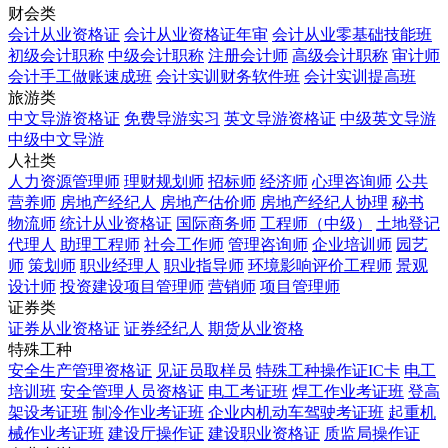
财会类
会计从业资格证
会计从业资格证年审
会计从业零基础技能班
初级会计职称
中级会计职称
注册会计师
高级会计职称
审计师
会计手工做账速成班
会计实训财务软件班
会计实训提高班
旅游类
中文导游资格证
免费导游实习
英文导游资格证
中级英文导游
中级中文导游
人社类
人力资源管理师
理财规划师
招标师
经济师
心理咨询师
公共
营养师
房地产经纪人
房地产估价师
房地产经纪人协理
秘书
物流师
统计从业资格证
国际商务师
工程师（中级）
土地登记
代理人
助理工程师
社会工作师
管理咨询师
企业培训师
园艺
师
策划师
职业经理人
职业指导师
环境影响评价工程师
景观
设计师
投资建设项目管理师
营销师
项目管理师
证券类
证券从业资格证
证券经纪人
期货从业资格
特殊工种
安全生产管理资格证
见证员取样员
特殊工种操作证IC卡
电工
培训班
安全管理人员资格证
电工考证班
焊工作业考证班
登高
架设考证班
制冷作业考证班
企业内机动车驾驶考证班
起重机
械作业考证班
建设厅操作证
建设职业资格证
质监局操作证