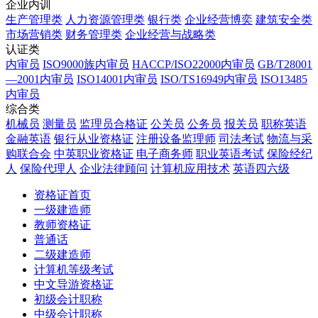
企业内训
生产管理类
人力资源管理类
银行类
企业经营博奕
建筑安全类
市场营销类
财务管理类
企业经营与战略类
认证类
内审员
ISO9000族内审员
HACCP/ISO22000内审员
GB/T28001
—2001内审员
ISO14001内审员
ISO/TS16949内审员
ISO13485
内审员
综合类
机械员
测量员
监理员合格证
公关员
公务员
报关员
职称英语
金融英语
银行从业资格证
注册设备监理师
司法考试
物流与采
购联合会
中英职业资格证
电子商务师
职业英语考试
保险经纪
人
保险代理人
企业法律顾问
计算机应用技术
英语四六级
资格证首页
一级建造师
教师资格证
普通话
二级建造师
计算机等级考试
中文导游资格证
初级会计职称
中级会计职称