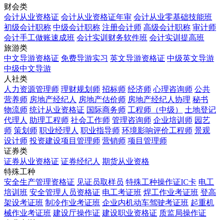
财会类
会计从业资格证
会计从业资格证年审
会计从业零基础技能班
初级会计职称
中级会计职称
注册会计师
高级会计职称
审计师
会计手工做账速成班
会计实训财务软件班
会计实训提高班
旅游类
中文导游资格证
免费导游实习
英文导游资格证
中级英文导游
中级中文导游
人社类
人力资源管理师
理财规划师
招标师
经济师
心理咨询师
公共
营养师
房地产经纪人
房地产估价师
房地产经纪人协理
秘书
物流师
统计从业资格证
国际商务师
工程师（中级）
土地登记
代理人
助理工程师
社会工作师
管理咨询师
企业培训师
园艺
师
策划师
职业经理人
职业指导师
环境影响评价工程师
景观
设计师
投资建设项目管理师
营销师
项目管理师
证券类
证券从业资格证
证券经纪人
期货从业资格
特殊工种
安全生产管理资格证
见证员取样员
特殊工种操作证IC卡
电工
培训班
安全管理人员资格证
电工考证班
焊工作业考证班
登高
架设考证班
制冷作业考证班
企业内机动车驾驶考证班
起重机
械作业考证班
建设厅操作证
建设职业资格证
质监局操作证