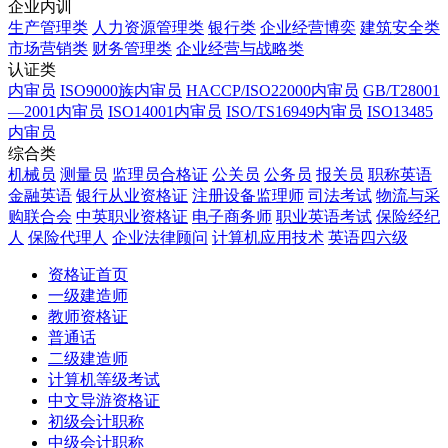
企业内训
生产管理类
人力资源管理类
银行类
企业经营博奕
建筑安全类
市场营销类
财务管理类
企业经营与战略类
认证类
内审员
ISO9000族内审员
HACCP/ISO22000内审员
GB/T28001
—2001内审员
ISO14001内审员
ISO/TS16949内审员
ISO13485
内审员
综合类
机械员
测量员
监理员合格证
公关员
公务员
报关员
职称英语
金融英语
银行从业资格证
注册设备监理师
司法考试
物流与采
购联合会
中英职业资格证
电子商务师
职业英语考试
保险经纪
人
保险代理人
企业法律顾问
计算机应用技术
英语四六级
资格证首页
一级建造师
教师资格证
普通话
二级建造师
计算机等级考试
中文导游资格证
初级会计职称
中级会计职称