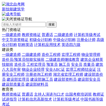
新技能建筑学
资格证导航
搜索
热门资格证
一级建造师
教师资格证
普通话
二级建造师
计算机等级考试
中文导游资格证
初级会计职称
中级会计职称
注册会计师
高级
会计职称
职称英语
计算机应用技术
英语四六级
建设类
一级建造师
二级建造师
造价工程师
监理工程师
物业管理师
造价员/预算员技能实操班
二级建造师继续教育
建筑企业精英
技能班
造价员
工程监理员
预算员
施工员
安全员
质量员
建筑
八大员年审
物业企业经理
安全ABC证
监理工程师结业证
注
册安全工程师
注册咨询工程师
湖北省监理工程师
建设部造价
员
建设部监理员
建设部施工员
建设部资料员
建设部安全员
建设部质量员
建设部材料员
教育类
教师资格证
普通话
主持人演讲与口才
出国考察培训班
教师证
试讲指导
计算机信息高新技术
计算机等级考试
中国书画等级
考试