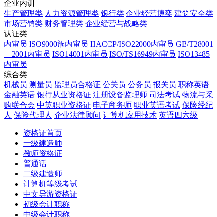
企业内训
生产管理类
人力资源管理类
银行类
企业经营博奕
建筑安全类
市场营销类
财务管理类
企业经营与战略类
认证类
内审员
ISO9000族内审员
HACCP/ISO22000内审员
GB/T28001
—2001内审员
ISO14001内审员
ISO/TS16949内审员
ISO13485
内审员
综合类
机械员
测量员
监理员合格证
公关员
公务员
报关员
职称英语
金融英语
银行从业资格证
注册设备监理师
司法考试
物流与采
购联合会
中英职业资格证
电子商务师
职业英语考试
保险经纪
人
保险代理人
企业法律顾问
计算机应用技术
英语四六级
资格证首页
一级建造师
教师资格证
普通话
二级建造师
计算机等级考试
中文导游资格证
初级会计职称
中级会计职称