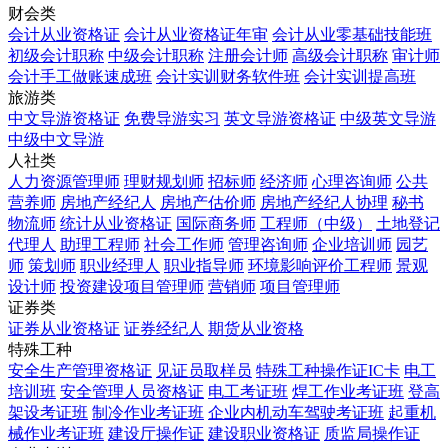
财会类
会计从业资格证
会计从业资格证年审
会计从业零基础技能班
初级会计职称
中级会计职称
注册会计师
高级会计职称
审计师
会计手工做账速成班
会计实训财务软件班
会计实训提高班
旅游类
中文导游资格证
免费导游实习
英文导游资格证
中级英文导游
中级中文导游
人社类
人力资源管理师
理财规划师
招标师
经济师
心理咨询师
公共
营养师
房地产经纪人
房地产估价师
房地产经纪人协理
秘书
物流师
统计从业资格证
国际商务师
工程师（中级）
土地登记
代理人
助理工程师
社会工作师
管理咨询师
企业培训师
园艺
师
策划师
职业经理人
职业指导师
环境影响评价工程师
景观
设计师
投资建设项目管理师
营销师
项目管理师
证券类
证券从业资格证
证券经纪人
期货从业资格
特殊工种
安全生产管理资格证
见证员取样员
特殊工种操作证IC卡
电工
培训班
安全管理人员资格证
电工考证班
焊工作业考证班
登高
架设考证班
制冷作业考证班
企业内机动车驾驶考证班
起重机
械作业考证班
建设厅操作证
建设职业资格证
质监局操作证