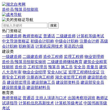
造价员/预算员技能班
资格证导航
搜索
热门资格证
一级建造师
教师资格证
普通话
二级建造师
计算机等级考试
中文导游资格证
初级会计职称
中级会计职称
注册会计师
高级
会计职称
职称英语
计算机应用技术
英语四六级
建设类
一级建造师
二级建造师
造价工程师
监理工程师
物业管理师
造价员/预算员技能实操班
二级建造师继续教育
建筑企业精英
技能班
造价员
工程监理员
预算员
施工员
安全员
质量员
建筑
八大员年审
物业企业经理
安全ABC证
监理工程师结业证
注
册安全工程师
注册咨询工程师
湖北省监理工程师
建设部造价
员
建设部监理员
建设部施工员
建设部资料员
建设部安全员
建设部质量员
建设部材料员
教育类
教师资格证
普通话
主持人演讲与口才
出国考察培训班
教师证
试讲指导
计算机信息高新技术
计算机等级考试
中国书画等级
考试