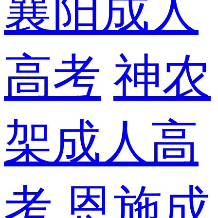
襄阳成人
高考
神农
架成人高
考
恩施成