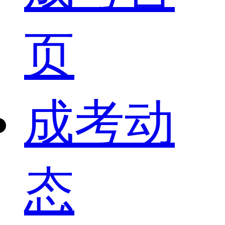
页
成考动
态