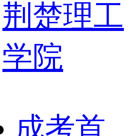
荆楚理工
学院
成考首