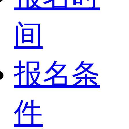
间
报名条
件