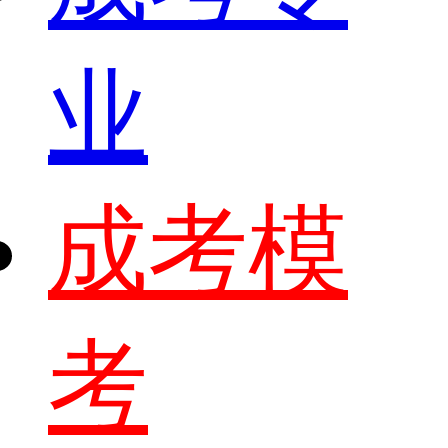
业
成考模
考