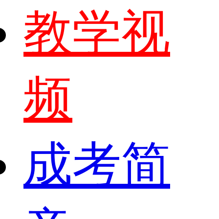
教学视
频
成考简