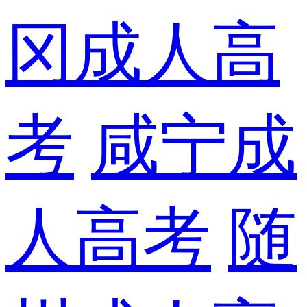
冈成人高
考
咸宁成
人高考
随