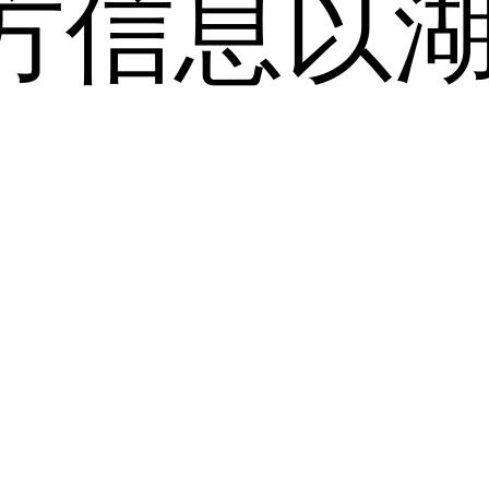
方信息以
。