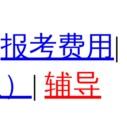
报考费用
|
认）
|
辅导