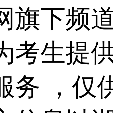
网旗下频
为考生提
服务 ，仅