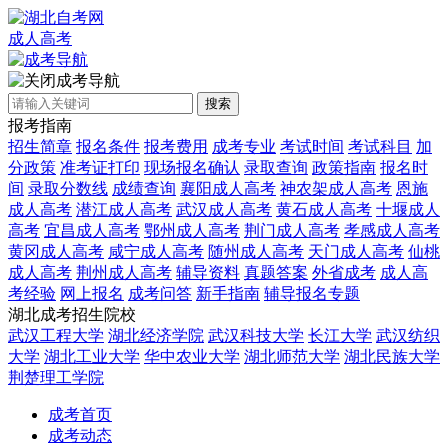
成人高考
成考导航
搜索
报考指南
招生简章
报名条件
报考费用
成考专业
考试时间
考试科目
加
分政策
准考证打印
现场报名确认
录取查询
政策指南
报名时
间
录取分数线
成绩查询
襄阳成人高考
神农架成人高考
恩施
成人高考
潜江成人高考
武汉成人高考
黄石成人高考
十堰成人
高考
宜昌成人高考
鄂州成人高考
荆门成人高考
孝感成人高考
黄冈成人高考
咸宁成人高考
随州成人高考
天门成人高考
仙桃
成人高考
荆州成人高考
辅导资料
真题答案
外省成考
成人高
考经验
网上报名
成考问答
新手指南
辅导报名专题
湖北成考招生院校
武汉工程大学
湖北经济学院
武汉科技大学
长江大学
武汉纺织
大学
湖北工业大学
华中农业大学
湖北师范大学
湖北民族大学
荆楚理工学院
成考首页
成考动态