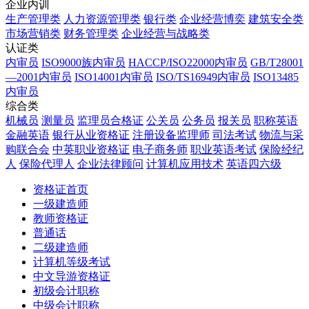
企业内训
生产管理类
人力资源管理类
银行类
企业经营博奕
建筑安全类
市场营销类
财务管理类
企业经营与战略类
认证类
内审员
ISO9000族内审员
HACCP/ISO22000内审员
GB/T28001
—2001内审员
ISO14001内审员
ISO/TS16949内审员
ISO13485
内审员
综合类
机械员
测量员
监理员合格证
公关员
公务员
报关员
职称英语
金融英语
银行从业资格证
注册设备监理师
司法考试
物流与采
购联合会
中英职业资格证
电子商务师
职业英语考试
保险经纪
人
保险代理人
企业法律顾问
计算机应用技术
英语四六级
资格证首页
一级建造师
教师资格证
普通话
二级建造师
计算机等级考试
中文导游资格证
初级会计职称
中级会计职称