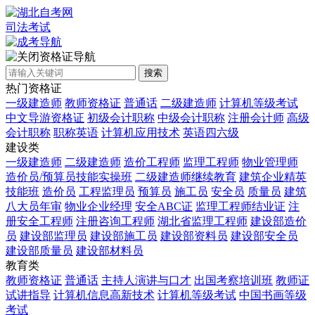
司法考试
资格证导航
搜索
热门资格证
一级建造师
教师资格证
普通话
二级建造师
计算机等级考试
中文导游资格证
初级会计职称
中级会计职称
注册会计师
高级
会计职称
职称英语
计算机应用技术
英语四六级
建设类
一级建造师
二级建造师
造价工程师
监理工程师
物业管理师
造价员/预算员技能实操班
二级建造师继续教育
建筑企业精英
技能班
造价员
工程监理员
预算员
施工员
安全员
质量员
建筑
八大员年审
物业企业经理
安全ABC证
监理工程师结业证
注
册安全工程师
注册咨询工程师
湖北省监理工程师
建设部造价
员
建设部监理员
建设部施工员
建设部资料员
建设部安全员
建设部质量员
建设部材料员
教育类
教师资格证
普通话
主持人演讲与口才
出国考察培训班
教师证
试讲指导
计算机信息高新技术
计算机等级考试
中国书画等级
考试