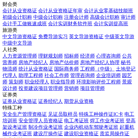
财会类
会计从业资格证
会计从业资格证年审
会计从业零基础技能班
初级会计职称
中级会计职称
注册会计师
高级会计职称
审计师
会计手工做账速成班
会计实训财务软件班
会计实训提高班
旅游类
中文导游资格证
免费导游实习
英文导游资格证
中级英文导游
中级中文导游
人社类
人力资源管理师
理财规划师
招标师
经济师
心理咨询师
公共
营养师
房地产经纪人
房地产估价师
房地产经纪人协理
秘书
物流师
统计从业资格证
国际商务师
工程师（中级）
土地登记
代理人
助理工程师
社会工作师
管理咨询师
企业培训师
园艺
师
策划师
职业经理人
职业指导师
环境影响评价工程师
景观
设计师
投资建设项目管理师
营销师
项目管理师
证券类
证券从业资格证
证券经纪人
期货从业资格
特殊工种
安全生产管理资格证
见证员取样员
特殊工种操作证IC卡
电工
培训班
安全管理人员资格证
电工考证班
焊工作业考证班
登高
架设考证班
制冷作业考证班
企业内机动车驾驶考证班
起重机
械作业考证班
建设厅操作证
建设职业资格证
质监局操作证