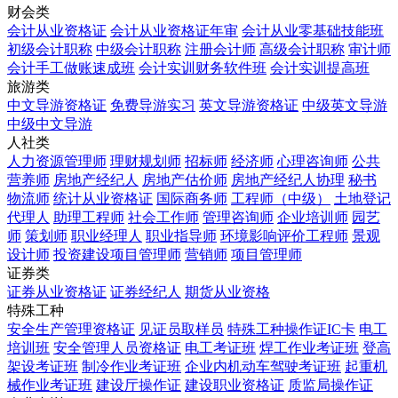
财会类
会计从业资格证
会计从业资格证年审
会计从业零基础技能班
初级会计职称
中级会计职称
注册会计师
高级会计职称
审计师
会计手工做账速成班
会计实训财务软件班
会计实训提高班
旅游类
中文导游资格证
免费导游实习
英文导游资格证
中级英文导游
中级中文导游
人社类
人力资源管理师
理财规划师
招标师
经济师
心理咨询师
公共
营养师
房地产经纪人
房地产估价师
房地产经纪人协理
秘书
物流师
统计从业资格证
国际商务师
工程师（中级）
土地登记
代理人
助理工程师
社会工作师
管理咨询师
企业培训师
园艺
师
策划师
职业经理人
职业指导师
环境影响评价工程师
景观
设计师
投资建设项目管理师
营销师
项目管理师
证券类
证券从业资格证
证券经纪人
期货从业资格
特殊工种
安全生产管理资格证
见证员取样员
特殊工种操作证IC卡
电工
培训班
安全管理人员资格证
电工考证班
焊工作业考证班
登高
架设考证班
制冷作业考证班
企业内机动车驾驶考证班
起重机
械作业考证班
建设厅操作证
建设职业资格证
质监局操作证