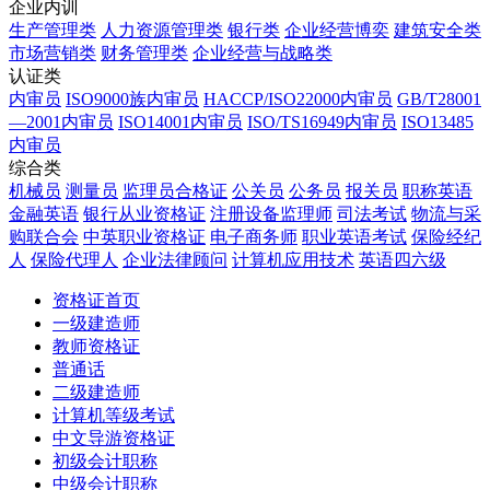
企业内训
生产管理类
人力资源管理类
银行类
企业经营博奕
建筑安全类
市场营销类
财务管理类
企业经营与战略类
认证类
内审员
ISO9000族内审员
HACCP/ISO22000内审员
GB/T28001
—2001内审员
ISO14001内审员
ISO/TS16949内审员
ISO13485
内审员
综合类
机械员
测量员
监理员合格证
公关员
公务员
报关员
职称英语
金融英语
银行从业资格证
注册设备监理师
司法考试
物流与采
购联合会
中英职业资格证
电子商务师
职业英语考试
保险经纪
人
保险代理人
企业法律顾问
计算机应用技术
英语四六级
资格证首页
一级建造师
教师资格证
普通话
二级建造师
计算机等级考试
中文导游资格证
初级会计职称
中级会计职称