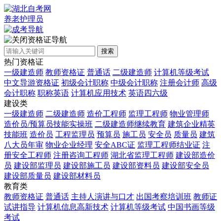
养老护理员
资格证导航
搜索
热门资格证
一级建造师
教师资格证
普通话
二级建造师
计算机等级考试
中文导游资格证
初级会计职称
中级会计职称
注册会计师
高级
会计职称
职称英语
计算机应用技术
英语四六级
建设类
一级建造师
二级建造师
造价工程师
监理工程师
物业管理师
造价员/预算员技能实操班
二级建造师继续教育
建筑企业精英
技能班
造价员
工程监理员
预算员
施工员
安全员
质量员
建筑
八大员年审
物业企业经理
安全ABC证
监理工程师结业证
注
册安全工程师
注册咨询工程师
湖北省监理工程师
建设部造价
员
建设部监理员
建设部施工员
建设部资料员
建设部安全员
建设部质量员
建设部材料员
教育类
教师资格证
普通话
主持人演讲与口才
出国考察培训班
教师证
试讲指导
计算机信息高新技术
计算机等级考试
中国书画等级
考试