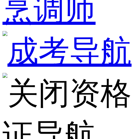
烹调师
资格
证导航