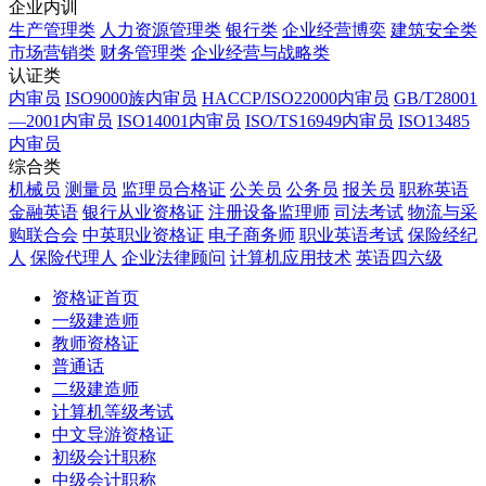
企业内训
生产管理类
人力资源管理类
银行类
企业经营博奕
建筑安全类
市场营销类
财务管理类
企业经营与战略类
认证类
内审员
ISO9000族内审员
HACCP/ISO22000内审员
GB/T28001
—2001内审员
ISO14001内审员
ISO/TS16949内审员
ISO13485
内审员
综合类
机械员
测量员
监理员合格证
公关员
公务员
报关员
职称英语
金融英语
银行从业资格证
注册设备监理师
司法考试
物流与采
购联合会
中英职业资格证
电子商务师
职业英语考试
保险经纪
人
保险代理人
企业法律顾问
计算机应用技术
英语四六级
资格证首页
一级建造师
教师资格证
普通话
二级建造师
计算机等级考试
中文导游资格证
初级会计职称
中级会计职称