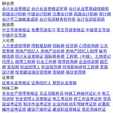
财会类
会计从业资格证
会计从业资格证年审
会计从业零基础技能班
初级会计职称
中级会计职称
注册会计师
高级会计职称
审计师
会计手工做账速成班
会计实训财务软件班
会计实训提高班
旅游类
中文导游资格证
免费导游实习
英文导游资格证
中级英文导游
中级中文导游
人社类
人力资源管理师
理财规划师
招标师
经济师
心理咨询师
公共
营养师
房地产经纪人
房地产估价师
房地产经纪人协理
秘书
物流师
统计从业资格证
国际商务师
工程师（中级）
土地登记
代理人
助理工程师
社会工作师
管理咨询师
企业培训师
园艺
师
策划师
职业经理人
职业指导师
环境影响评价工程师
景观
设计师
投资建设项目管理师
营销师
项目管理师
证券类
证券从业资格证
证券经纪人
期货从业资格
特殊工种
安全生产管理资格证
见证员取样员
特殊工种操作证IC卡
电工
培训班
安全管理人员资格证
电工考证班
焊工作业考证班
登高
架设考证班
制冷作业考证班
企业内机动车驾驶考证班
起重机
械作业考证班
建设厅操作证
建设职业资格证
质监局操作证