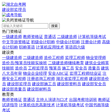
建设部监理员
资格证导航
搜索
热门资格证
一级建造师
教师资格证
普通话
二级建造师
计算机等级考试
中文导游资格证
初级会计职称
中级会计职称
注册会计师
高级
会计职称
职称英语
计算机应用技术
英语四六级
建设类
一级建造师
二级建造师
造价工程师
监理工程师
物业管理师
造价员/预算员技能实操班
二级建造师继续教育
建筑企业精英
技能班
造价员
工程监理员
预算员
施工员
安全员
质量员
建筑
八大员年审
物业企业经理
安全ABC证
监理工程师结业证
注
册安全工程师
注册咨询工程师
湖北省监理工程师
建设部造价
员
建设部监理员
建设部施工员
建设部资料员
建设部安全员
建设部质量员
建设部材料员
教育类
教师资格证
普通话
主持人演讲与口才
出国考察培训班
教师证
试讲指导
计算机信息高新技术
计算机等级考试
中国书画等级
考试