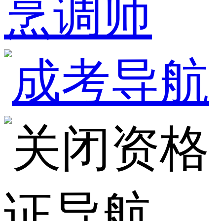
烹调师
资格
证导航