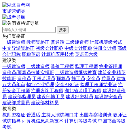
市场营销类
资格证导航
搜索
热门资格证
一级建造师
教师资格证
普通话
二级建造师
计算机等级考试
中文导游资格证
初级会计职称
中级会计职称
注册会计师
高级
会计职称
职称英语
计算机应用技术
英语四六级
建设类
一级建造师
二级建造师
造价工程师
监理工程师
物业管理师
造价员/预算员技能实操班
二级建造师继续教育
建筑企业精英
技能班
造价员
工程监理员
预算员
施工员
安全员
质量员
建筑
八大员年审
物业企业经理
安全ABC证
监理工程师结业证
注
册安全工程师
注册咨询工程师
湖北省监理工程师
建设部造价
员
建设部监理员
建设部施工员
建设部资料员
建设部安全员
建设部质量员
建设部材料员
教育类
教师资格证
普通话
主持人演讲与口才
出国考察培训班
教师证
试讲指导
计算机信息高新技术
计算机等级考试
中国书画等级
考试