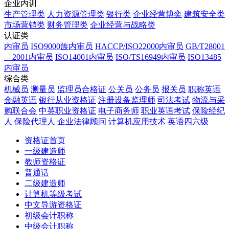
企业内训
生产管理类
人力资源管理类
银行类
企业经营博奕
建筑安全类
市场营销类
财务管理类
企业经营与战略类
认证类
内审员
ISO9000族内审员
HACCP/ISO22000内审员
GB/T28001
—2001内审员
ISO14001内审员
ISO/TS16949内审员
ISO13485
内审员
综合类
机械员
测量员
监理员合格证
公关员
公务员
报关员
职称英语
金融英语
银行从业资格证
注册设备监理师
司法考试
物流与采
购联合会
中英职业资格证
电子商务师
职业英语考试
保险经纪
人
保险代理人
企业法律顾问
计算机应用技术
英语四六级
资格证首页
一级建造师
教师资格证
普通话
二级建造师
计算机等级考试
中文导游资格证
初级会计职称
中级会计职称