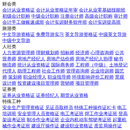
财会类
会计从业资格证
会计从业资格证年审
会计从业零基础技能班
初级会计职称
中级会计职称
注册会计师
高级会计职称
审计师
会计手工做账速成班
会计实训财务软件班
会计实训提高班
旅游类
中文导游资格证
免费导游实习
英文导游资格证
中级英文导游
中级中文导游
人社类
人力资源管理师
理财规划师
招标师
经济师
心理咨询师
公共
营养师
房地产经纪人
房地产估价师
房地产经纪人协理
秘书
物流师
统计从业资格证
国际商务师
工程师（中级）
土地登记
代理人
助理工程师
社会工作师
管理咨询师
企业培训师
园艺
师
策划师
职业经理人
职业指导师
环境影响评价工程师
景观
设计师
投资建设项目管理师
营销师
项目管理师
证券类
证券从业资格证
证券经纪人
期货从业资格
特殊工种
安全生产管理资格证
见证员取样员
特殊工种操作证IC卡
电工
培训班
安全管理人员资格证
电工考证班
焊工作业考证班
登高
架设考证班
制冷作业考证班
企业内机动车驾驶考证班
起重机
械作业考证班
建设厅操作证
建设职业资格证
质监局操作证