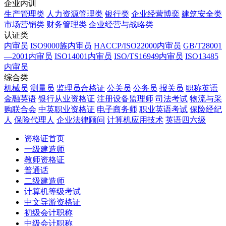
企业内训
生产管理类
人力资源管理类
银行类
企业经营博奕
建筑安全类
市场营销类
财务管理类
企业经营与战略类
认证类
内审员
ISO9000族内审员
HACCP/ISO22000内审员
GB/T28001
—2001内审员
ISO14001内审员
ISO/TS16949内审员
ISO13485
内审员
综合类
机械员
测量员
监理员合格证
公关员
公务员
报关员
职称英语
金融英语
银行从业资格证
注册设备监理师
司法考试
物流与采
购联合会
中英职业资格证
电子商务师
职业英语考试
保险经纪
人
保险代理人
企业法律顾问
计算机应用技术
英语四六级
资格证首页
一级建造师
教师资格证
普通话
二级建造师
计算机等级考试
中文导游资格证
初级会计职称
中级会计职称