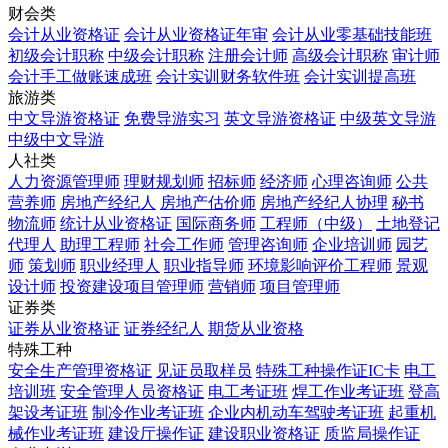
财会类
会计从业资格证
会计从业资格证年审
会计从业零基础技能班
初级会计职称
中级会计职称
注册会计师
高级会计职称
审计师
会计手工做账速成班
会计实训财务软件班
会计实训提高班
旅游类
中文导游资格证
免费导游实习
英文导游资格证
中级英文导游
中级中文导游
人社类
人力资源管理师
理财规划师
招标师
经济师
心理咨询师
公共
营养师
房地产经纪人
房地产估价师
房地产经纪人协理
秘书
物流师
统计从业资格证
国际商务师
工程师（中级）
土地登记
代理人
助理工程师
社会工作师
管理咨询师
企业培训师
园艺
师
策划师
职业经理人
职业指导师
环境影响评价工程师
景观
设计师
投资建设项目管理师
营销师
项目管理师
证券类
证券从业资格证
证券经纪人
期货从业资格
特殊工种
安全生产管理资格证
见证员取样员
特殊工种操作证IC卡
电工
培训班
安全管理人员资格证
电工考证班
焊工作业考证班
登高
架设考证班
制冷作业考证班
企业内机动车驾驶考证班
起重机
械作业考证班
建设厅操作证
建设职业资格证
质监局操作证