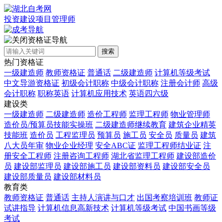
投资建设项目管理师
资格证导航
搜索
热门资格证
一级建造师
教师资格证
普通话
二级建造师
计算机等级考试
中文导游资格证
初级会计职称
中级会计职称
注册会计师
高级
会计职称
职称英语
计算机应用技术
英语四六级
建设类
一级建造师
二级建造师
造价工程师
监理工程师
物业管理师
造价员/预算员技能实操班
二级建造师继续教育
建筑企业精英
技能班
造价员
工程监理员
预算员
施工员
安全员
质量员
建筑
八大员年审
物业企业经理
安全ABC证
监理工程师结业证
注
册安全工程师
注册咨询工程师
湖北省监理工程师
建设部造价
员
建设部监理员
建设部施工员
建设部资料员
建设部安全员
建设部质量员
建设部材料员
教育类
教师资格证
普通话
主持人演讲与口才
出国考察培训班
教师证
试讲指导
计算机信息高新技术
计算机等级考试
中国书画等级
考试