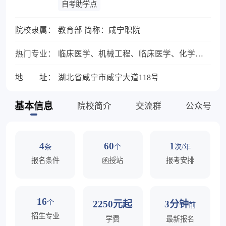
自考助学点
院校隶属：
教育部 简称：咸宁职院
热门专业：
临床医学、机械工程、临床医学、化学工程与工艺
地 址：
湖北省咸宁市咸宁大道118号
基本信息
院校简介
交流群
公众号
4
60
1
条
个
次/年
报名条件
函授站
报考安排
16
个
2250元起
3分钟
前
招生专业
学费
最新报名