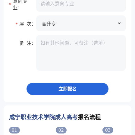
意向专
*
业：
层 次：
*
备 注：
咸宁职业技术学院成人高考
报名流程
01
02
03