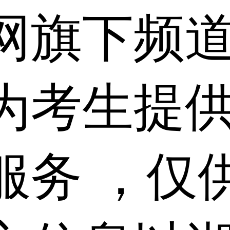
网旗下频
为考生提
服务 ，仅