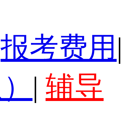
报考费用
|
认）
|
辅导