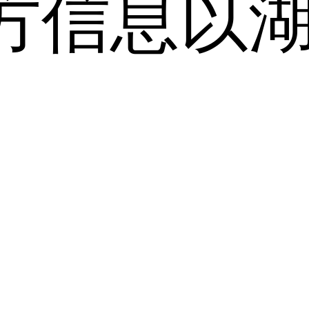
方信息以
。