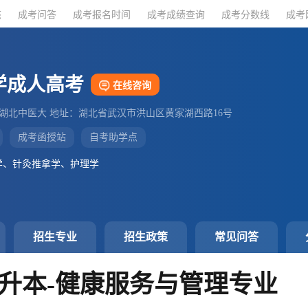
态
态
成考问答
成考问答
成考报名时间
成考报名时间
成考成绩查询
成考成绩查询
成考分数线
成考分数线
成考
成考
学成人高考
在线咨询
：湖北中医大 地址：湖北省武汉市洪山区黄家湖西路16号
成考函授站
自考助学点
学、针灸推拿学、护理学
招生专业
招生政策
常见问答
升本-健康服务与管理专业