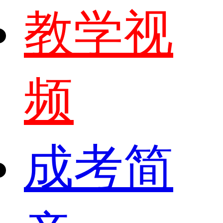
教学视
频
成考简