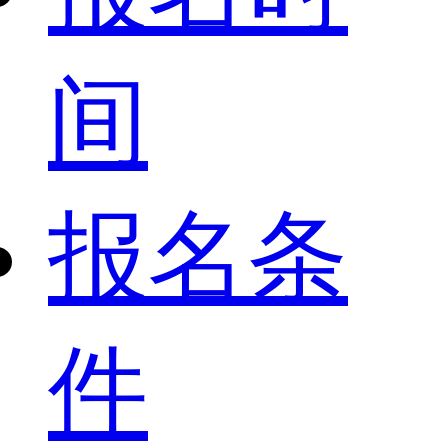
间
报名条
件