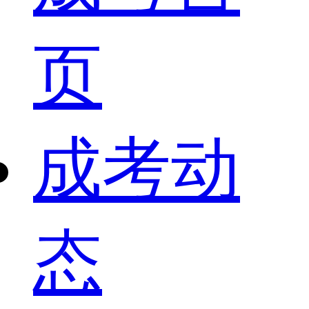
页
成考动
态