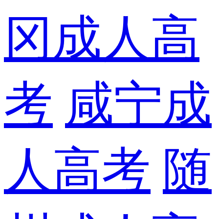
冈成人高
考
咸宁成
人高考
随