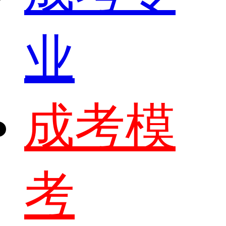
业
成考模
考