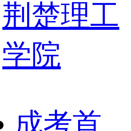
荆楚理工
学院
成考首