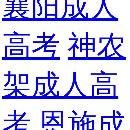
襄阳成人
高考
神农
架成人高
考
恩施成