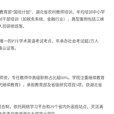
育部“国培计划”、湖北省农村教师培训，年均培训中小学
定制干部培训（如税务系统、金融行业），典型案例包括三峡
人员研修班等。
一的PTE学术英语考试考点，年承办社会考试超2万人
格认证等。
资，专任教师中高级职称占比超60%。学院注重继续教育
代继续教育》，承担教育部及省级研究项目5项，获湖北省
混合制，依托网络学习平台和29个省内外函授站点，灵活满
条件者可申请湖北大学学士学位。