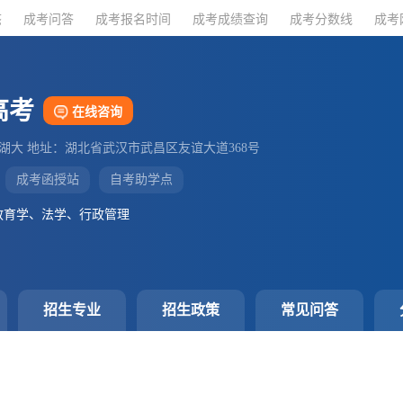
态
态
成考问答
成考问答
成考报名时间
成考报名时间
成考成绩查询
成考成绩查询
成考分数线
成考分数线
成考
成考
高考
在线咨询
湖大 地址：湖北省武汉市武昌区友谊大道368号
成考函授站
自考助学点
教育学、法学、行政管理
招生专业
招生政策
常见问答