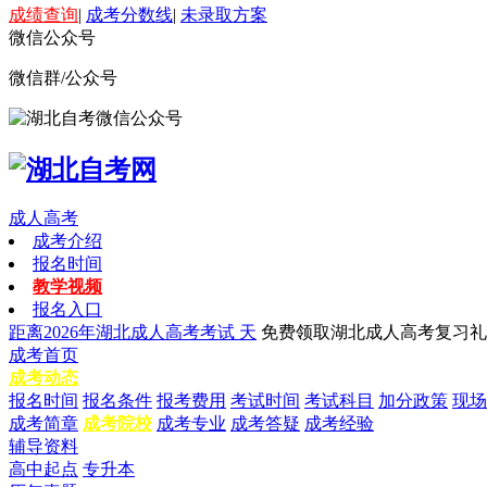
成绩查询
|
成考分数线
|
未录取方案
微信公众号
微信群/公众号
成人高考
成考介绍
报名时间
教学视频
报名入口
距离2026年湖北成人高考考试
天
免费领取湖北成人高考复习礼
成考首页
成考动态
报名时间
报名条件
报考费用
考试时间
考试科目
加分政策
现场
成考简章
成考院校
成考专业
成考答疑
成考经验
辅导资料
高中起点
专升本