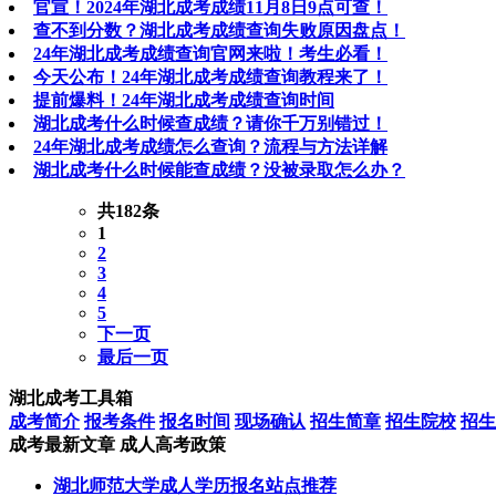
官宣！2024年湖北成考成绩11月8日9点可查！
查不到分数？湖北成考成绩查询失败原因盘点！
24年湖北成考成绩查询官网来啦！考生必看！
今天公布！24年湖北成考成绩查询教程来了！
提前爆料！24年湖北成考成绩查询时间
湖北成考什么时候查成绩？请你千万别错过！
24年湖北成考成绩怎么查询？流程与方法详解
湖北成考什么时候能查成绩？没被录取怎么办？
共182条
1
2
3
4
5
下一页
最后一页
湖北成考工具箱
成考简介
报考条件
报名时间
现场确认
招生简章
招生院校
招生
成考最新文章
成人高考政策
湖北师范大学成人学历报名站点推荐