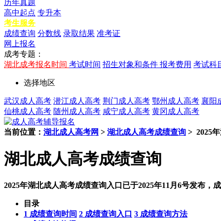
历年真题
高中起点
专升本
考生服务
成绩查询
分数线
录取结果
准考证
网上报名
成考专题：
湖北成考报名时间
考试时间
招生对象和条件
报考费用
考试科
选择地区
武汉成人高考
潜江成人高考
荆门成人高考
鄂州成人高考
襄阳
仙桃成人高考
随州成人高考
咸宁成人高考
黄冈成人高考
当前位置：
湖北成人高考网
>
湖北成人高考成绩查询
>
202
湖北成人高考成绩查询
2025年湖北成人高考成绩查询入口已于2025年11月6号
目录
1 成绩查询时间
2 成绩查询入口
3 成绩查询方法