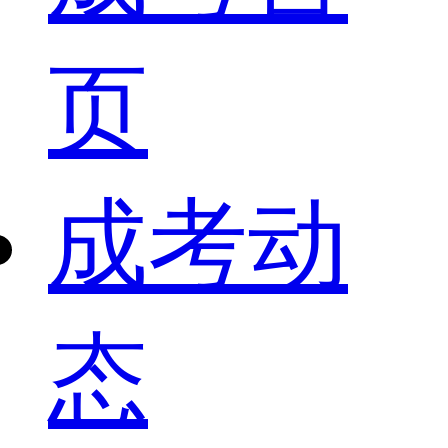
页
成考动
态