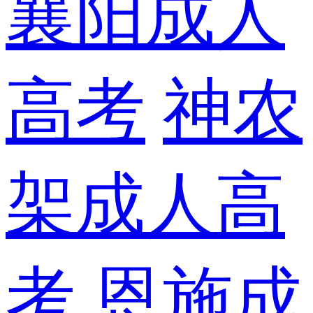
襄阳成人
高考
神农
架成人高
考
恩施成