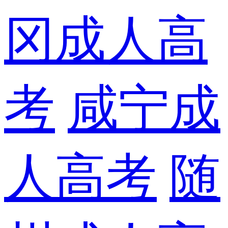
冈成人高
考
咸宁成
人高考
随