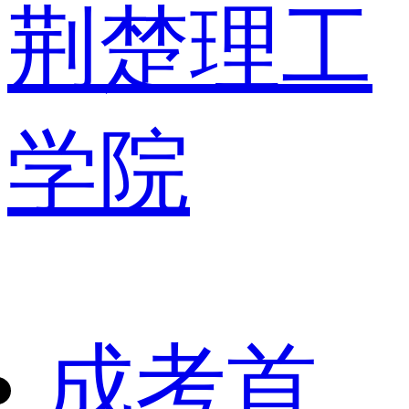
荆楚理工
学院
成考首