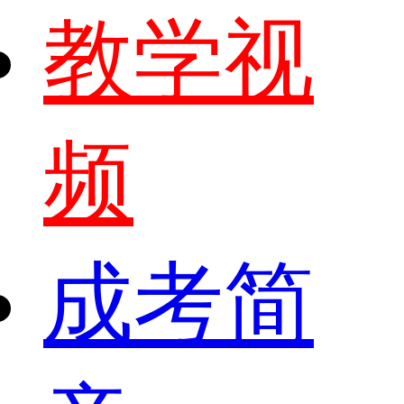
教学视
频
成考简