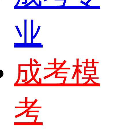
业
成考模
考