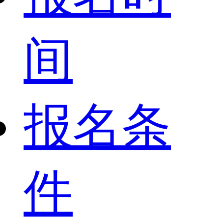
间
报名条
件