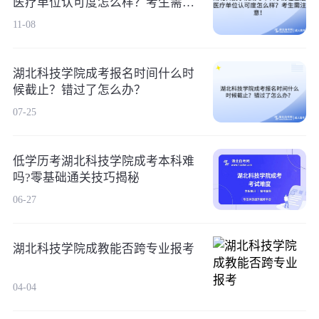
医疗单位认可度怎么样？考生需注
意！
11-08
湖北科技学院成考报名时间什么时
候截止？错过了怎么办？
07-25
低学历考湖北科技学院成考本科难
吗?零基础通关技巧揭秘
06-27
湖北科技学院成教能否跨专业报考
04-04