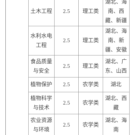
湖北、海
土木工程
2.5
理工类
南、西
藏、新疆
湖北、海
水利水电
2.5
理工类
南、新
工程
疆、安徽
食品质量
湖北、广
2.5
理工类
与安全
东、山西
植物保护
2.5
农学类
湖北
植物科学
湖北、西
2.5
农学类
与技术
藏
农业资源
湖北、海
2.5
农学类
与环境
南