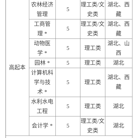
农林经济
理工类/文
湖北、西
5
管理
史类
藏
工商管
理工类/文
湖北、西
5
理 *
史类
藏
动物医
湖北、山
5
理工类
学 *
西
园林 *
5
理工类
湖北
高起本
计算机科
湖北、西
学与技
5
理工类
藏
术 *
水利水电
5
理工类
湖北
工程
理工类/文
会计学 *
5
湖北
史类