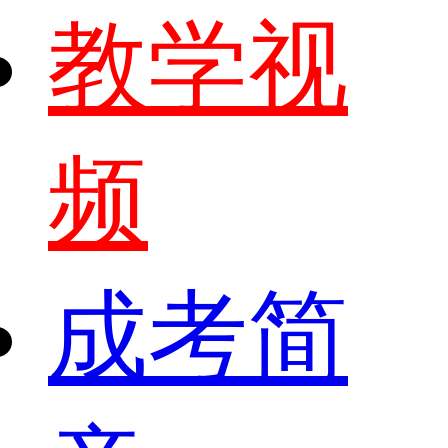
教学视
频
成考简