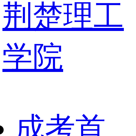
荆楚理工
学院
成考首