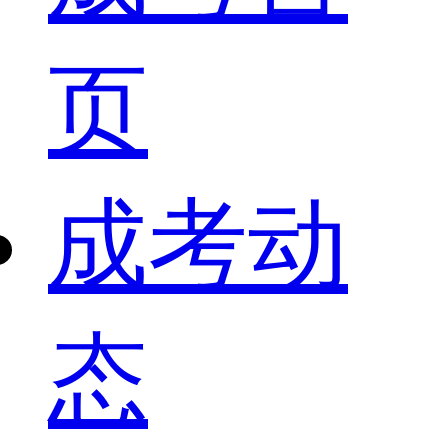
页
成考动
态