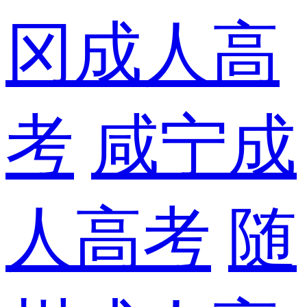
冈成人高
考
咸宁成
人高考
随