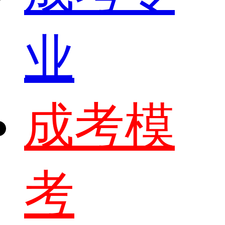
业
成考模
考