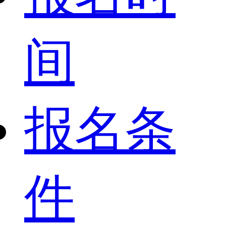
间
报名条
件