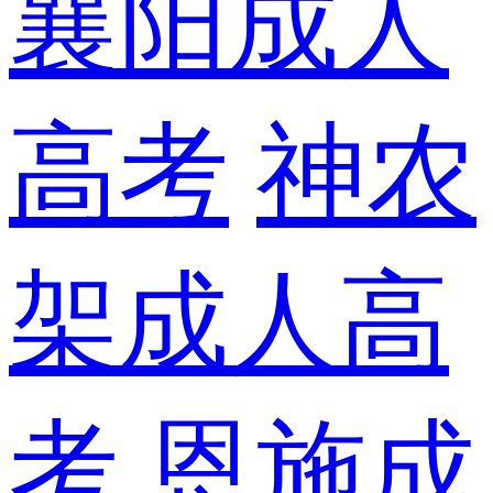
襄阳成人
高考
神农
架成人高
考
恩施成