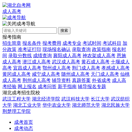
成人高考
成考导航
搜索
报考指南
招生简章
报名条件
报考费用
成考专业
考试时间
考试科目
加
分政策
准考证打印
现场报名确认
录取查询
政策指南
报名时
间
录取分数线
成绩查询
襄阳成人高考
神农架成人高考
恩施
成人高考
潜江成人高考
武汉成人高考
黄石成人高考
十堰成人
高考
宜昌成人高考
鄂州成人高考
荆门成人高考
孝感成人高考
黄冈成人高考
咸宁成人高考
随州成人高考
天门成人高考
仙桃
成人高考
荆州成人高考
辅导资料
真题答案
外省成考
成人高
考经验
网上报名
成考问答
新手指南
辅导报名专题
湖北成考招生院校
武汉工程大学
湖北经济学院
武汉科技大学
长江大学
武汉纺织
大学
湖北工业大学
华中农业大学
湖北师范大学
湖北民族大学
荆楚理工学院
成考首页
成考动态