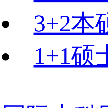
3+2本
1+1硕