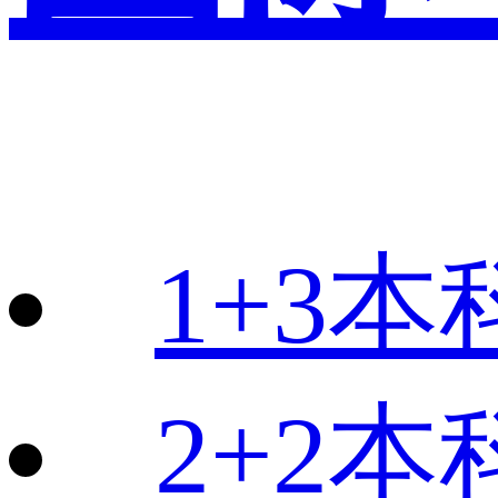
1+3本
2+2本