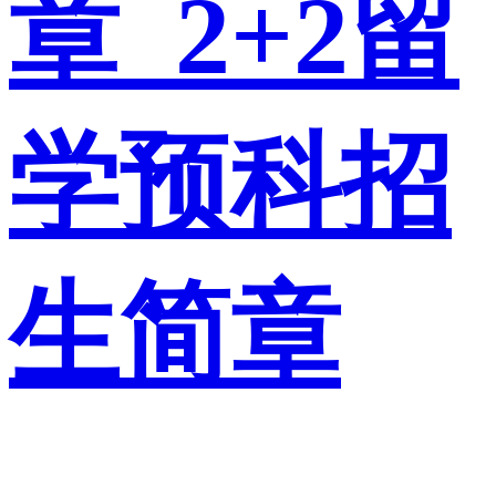
章_2+2留
学预科招
生简章