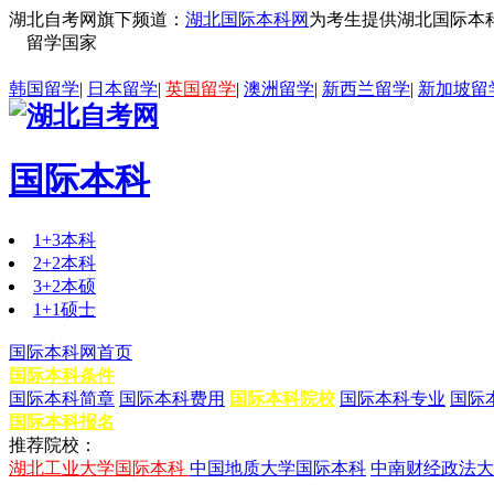
湖北自考网旗下频道：
湖北国际本科网
为考生提供湖北国际本科
留学国家
韩国留学
|
日本留学
|
英国留学
|
澳洲留学
|
新西兰留学
|
新加坡留
国际本科
1+3本科
2+2本科
3+2本硕
1+1硕士
国际本科网首页
国际本科条件
国际本科简章
国际本科费用
国际本科院校
国际本科专业
国际
国际本科报名
推荐院校：
湖北工业大学国际本科
中国地质大学国际本科
中南财经政法大