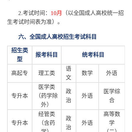
2.考试时间：
10月
（以全国成人高校统一招
生考试时间表为准）。
六、全国成人高校招生考试科目
招生类
报考科目
统考科目
型
语
高起专
理工类
数学
外语
文
医学类
政
医学综
专升本
（药学除
外语
治
合
外）
经管类
高等数
政
专升本
（含药
外语
学
治
学）
（二）