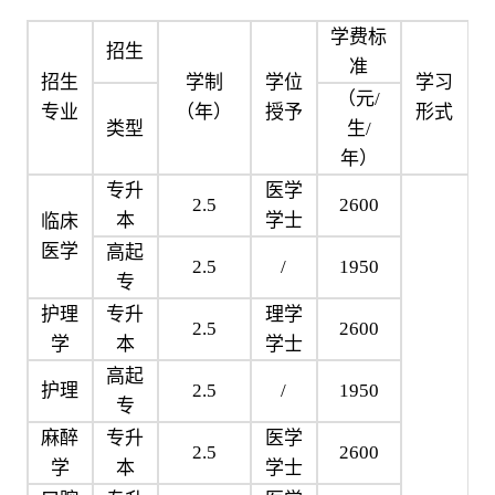
学费标
招生
准
招生
学制
学位
学习
（元/
专业
（年）
授予
形式
类型
生/
年）
专升
医学
2.5
2600
本
学士
临床
医学
高起
2.5
/
1950
专
护理
专升
理学
2.5
2600
学
本
学士
高起
护理
2.5
/
1950
专
麻醉
专升
医学
2.5
2600
学
本
学士