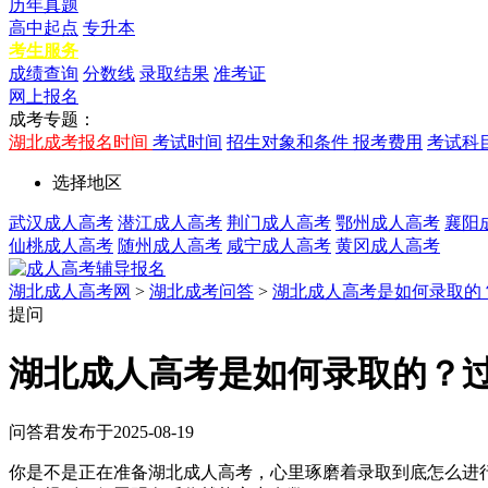
历年真题
高中起点
专升本
考生服务
成绩查询
分数线
录取结果
准考证
网上报名
成考专题：
湖北成考报名时间
考试时间
招生对象和条件
报考费用
考试科
选择地区
武汉成人高考
潜江成人高考
荆门成人高考
鄂州成人高考
襄阳
仙桃成人高考
随州成人高考
咸宁成人高考
黄冈成人高考
湖北成人高考网
>
湖北成考问答
>
湖北成人高考是如何录取的
提问
湖北成人高考是如何录取的？
问答君
发布于2025-08-19
你是不是正在准备湖北成人高考，心里琢磨着录取到底怎么进