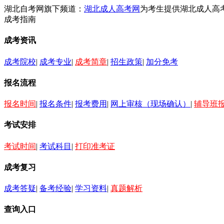
湖北自考网旗下频道：
湖北成人高考网
为考生提供湖北成人高
成考指南
成考资讯
成考院校
|
成考专业
|
成考简章
|
招生政策
|
加分免考
报名流程
报名时间
|
报名条件
|
报考费用
|
网上审核（现场确认）
|
辅导班
考试安排
考试时间
|
考试科目
|
打印准考证
成考复习
成考答疑
|
备考经验
|
学习资料
|
真题解析
查询入口