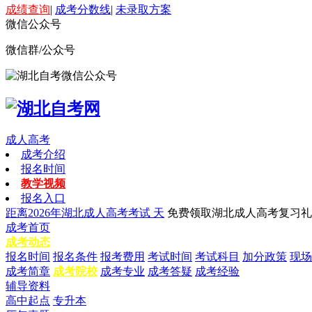
成绩查询
|
成考分数线
|
未录取方案
微信公众号
微信群/公众号
成人高考
成考介绍
报名时间
教学视频
报名入口
距离2026年湖北成人高考考试
天
免费领取湖北成人高考复习礼
成考首页
成考动态
报名时间
报名条件
报考费用
考试时间
考试科目
加分政策
现场
成考简章
成考院校
成考专业
成考答疑
成考经验
辅导资料
高中起点
专升本