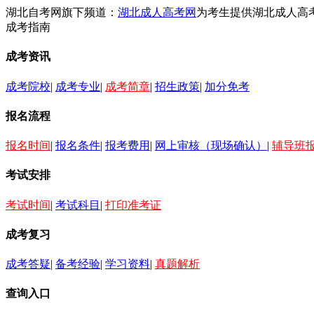
湖北自考网旗下频道：
湖北成人高考网
为考生提供湖北成人高
成考指南
成考资讯
成考院校
|
成考专业
|
成考简章
|
招生政策
|
加分免考
报名流程
报名时间
|
报名条件
|
报考费用
|
网上审核（现场确认）
|
辅导班
考试安排
考试时间
|
考试科目
|
打印准考证
成考复习
成考答疑
|
备考经验
|
学习资料
|
真题解析
查询入口