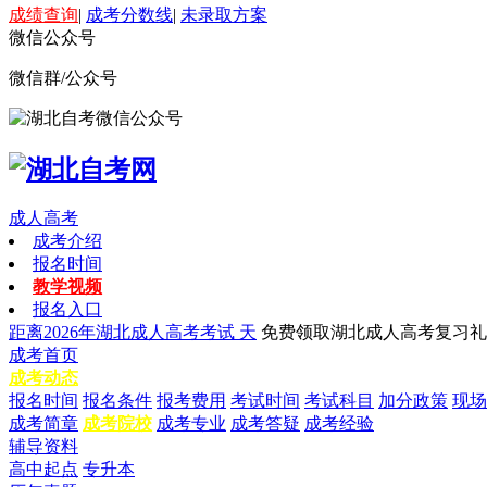
成绩查询
|
成考分数线
|
未录取方案
微信公众号
微信群/公众号
成人高考
成考介绍
报名时间
教学视频
报名入口
距离2026年湖北成人高考考试
天
免费领取湖北成人高考复习礼
成考首页
成考动态
报名时间
报名条件
报考费用
考试时间
考试科目
加分政策
现场
成考简章
成考院校
成考专业
成考答疑
成考经验
辅导资料
高中起点
专升本