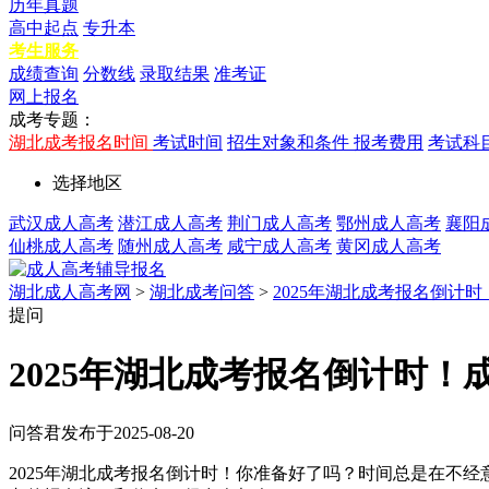
历年真题
高中起点
专升本
考生服务
成绩查询
分数线
录取结果
准考证
网上报名
成考专题：
湖北成考报名时间
考试时间
招生对象和条件
报考费用
考试科
选择地区
武汉成人高考
潜江成人高考
荆门成人高考
鄂州成人高考
襄阳
仙桃成人高考
随州成人高考
咸宁成人高考
黄冈成人高考
湖北成人高考网
>
湖北成考问答
>
2025年湖北成考报名倒计
提问
2025年湖北成考报名倒计时！
问答君
发布于2025-08-20
2025年湖北成考报名倒计时！你准备好了吗？时间总是在不