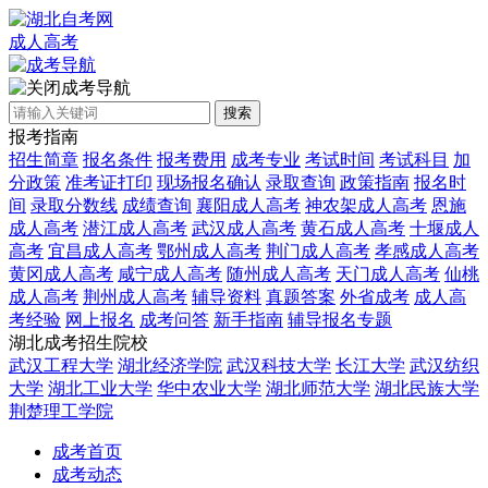
成人高考
成考导航
搜索
报考指南
招生简章
报名条件
报考费用
成考专业
考试时间
考试科目
加
分政策
准考证打印
现场报名确认
录取查询
政策指南
报名时
间
录取分数线
成绩查询
襄阳成人高考
神农架成人高考
恩施
成人高考
潜江成人高考
武汉成人高考
黄石成人高考
十堰成人
高考
宜昌成人高考
鄂州成人高考
荆门成人高考
孝感成人高考
黄冈成人高考
咸宁成人高考
随州成人高考
天门成人高考
仙桃
成人高考
荆州成人高考
辅导资料
真题答案
外省成考
成人高
考经验
网上报名
成考问答
新手指南
辅导报名专题
湖北成考招生院校
武汉工程大学
湖北经济学院
武汉科技大学
长江大学
武汉纺织
大学
湖北工业大学
华中农业大学
湖北师范大学
湖北民族大学
荆楚理工学院
成考首页
成考动态