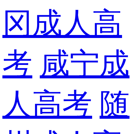
冈成人高
考
咸宁成
人高考
随