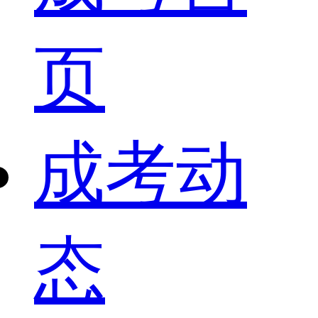
页
成考动
态