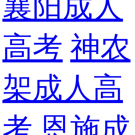
襄阳成人
高考
神农
架成人高
考
恩施成