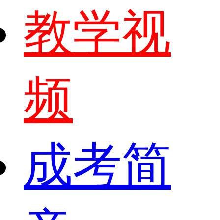
教学视
频
成考简