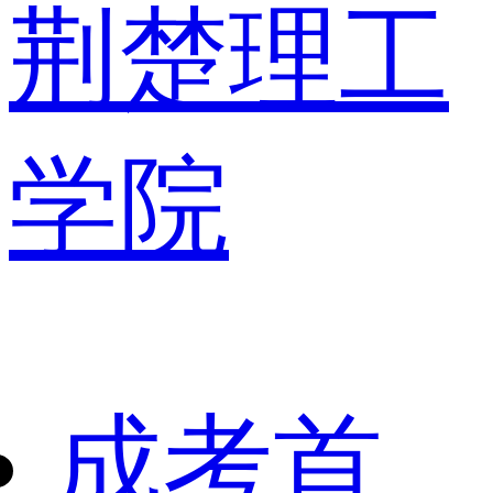
荆楚理工
学院
成考首