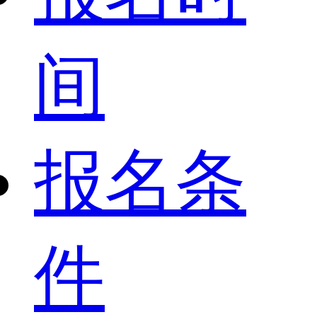
间
报名条
件