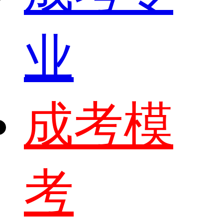
业
成考模
考