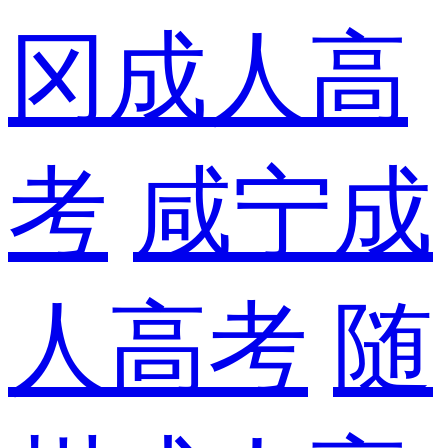
冈成人高
考
咸宁成
人高考
随