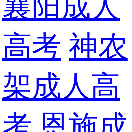
襄阳成人
高考
神农
架成人高
考
恩施成