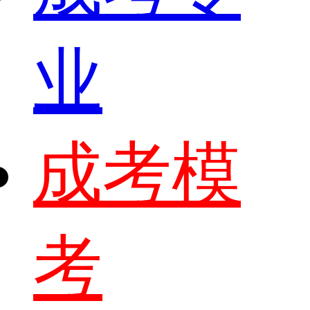
业
成考模
考