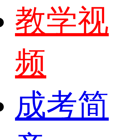
教学视
频
成考简