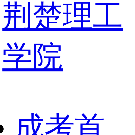
荆楚理工
学院
成考首