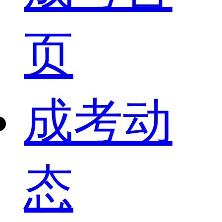
页
成考动
态