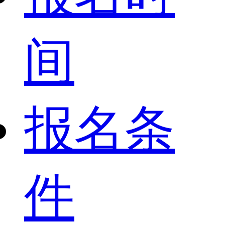
间
报名条
件