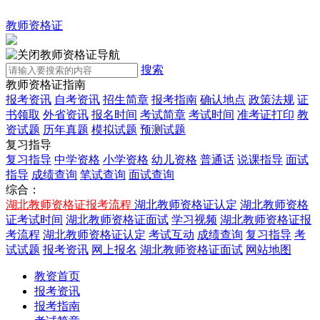
教师资格证
教师资格证导航
搜索
教师资格证指南
报考资讯
自考资讯
招生简章
报考指南
确认地点
政策法规
证
书领取
外省资讯
报名时间
考试简章
考试时间
准考证打印
教
资试题
历年真题
模拟试题
预测试题
复习指导
复习指导
中学资格
小学资格
幼儿资格
普通话
说课指导
面试
指导
成绩查询
笔试查询
面试查询
综合：
湖北教师资格证报考流程
湖北教师资格证认定
湖北教师资格
证考试时间
湖北教师资格证面试
学习视频
湖北教师资格证报
考流程
湖北教师资格证认定
考试互动
成绩查询
复习指导
考
试试题
报考资讯
网上报名
湖北教师资格证面试
网站地图
教资首页
报考资讯
报考指南