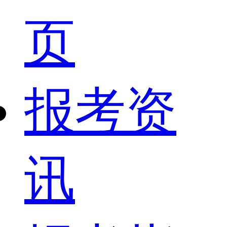
页
报考资
讯