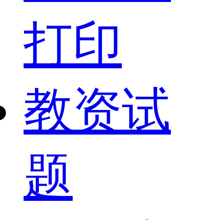
打印
教资试
题