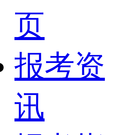
页
报考资
讯