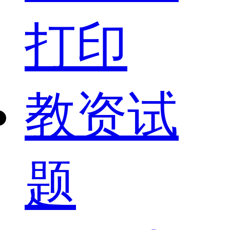
打印
教资试
题