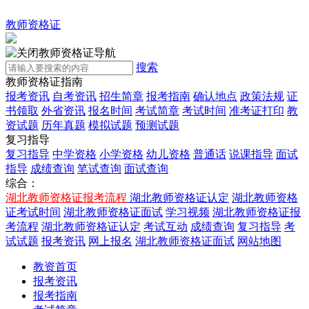
教师资格证
教师资格证导航
搜索
教师资格证指南
报考资讯
自考资讯
招生简章
报考指南
确认地点
政策法规
证
书领取
外省资讯
报名时间
考试简章
考试时间
准考证打印
教
资试题
历年真题
模拟试题
预测试题
复习指导
复习指导
中学资格
小学资格
幼儿资格
普通话
说课指导
面试
指导
成绩查询
笔试查询
面试查询
综合：
湖北教师资格证报考流程
湖北教师资格证认定
湖北教师资格
证考试时间
湖北教师资格证面试
学习视频
湖北教师资格证报
考流程
湖北教师资格证认定
考试互动
成绩查询
复习指导
考
试试题
报考资讯
网上报名
湖北教师资格证面试
网站地图
教资首页
报考资讯
报考指南