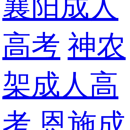
襄阳成人
高考
神农
架成人高
考
恩施成