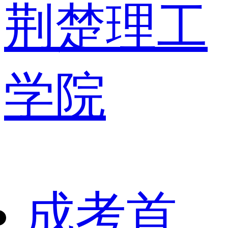
荆楚理工
学院
成考首