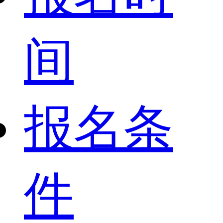
间
报名条
件