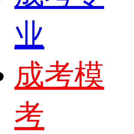
业
成考模
考