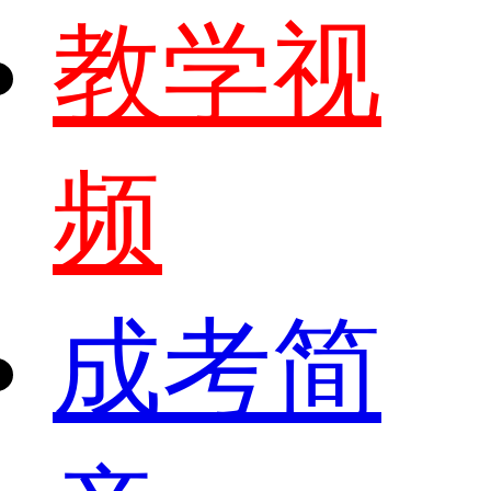
教学视
频
成考简