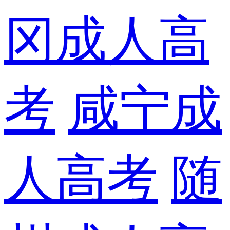
冈成人高
考
咸宁成
人高考
随