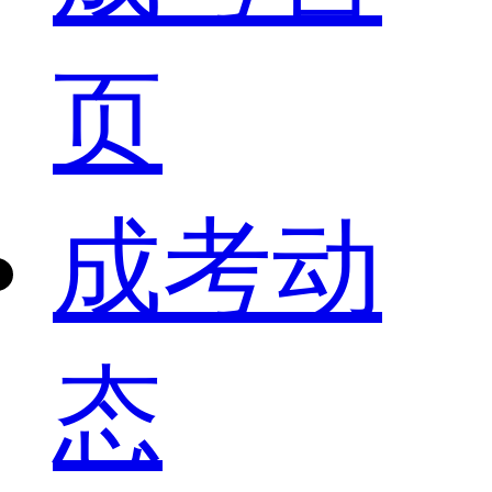
页
成考动
态