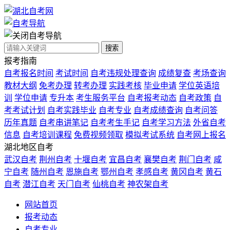
自考导航
搜索
报考指南
自考报名时间
考试时间
自考违规处理查询
成绩复查
考场查询
教材大纲
免考办理
转考办理
实践考核
毕业申请
学位英语培
训
学位申请
专升本
考生服务平台
自考报考动态
自考政策
自
考考试计划
自考实践毕业
自考专业
自考成绩查询
自考问答
历年真题
自考串讲笔记
自考考生手记
自考学习方法
外省自考
信息
自考培训课程
免费视频领取
模拟考试系统
自考网上报名
湖北地区自考
武汉自考
荆州自考
十堰自考
宜昌自考
襄樊自考
荆门自考
咸
宁自考
随州自考
恩施自考
鄂州自考
孝感自考
黄冈自考
黄石
自考
潜江自考
天门自考
仙桃自考
神农架自考
网站首页
报考动态
自考专业